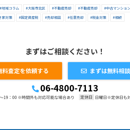
#地域コラム
#大阪市北区
#不動産売却
#不動産売却
#中古マンショ
き家対策
#固定資産税
#売却相談
#任意売却
#税金対策
#相続
まずはご相談ください！
無料査定を依頼する
まずは無料相
06-4800-7113
定休日
0～19：00 ※時間外も対応可能な場合あり
日曜日※定休日も