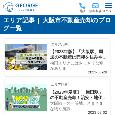
メニュー
電話
無料相談
エリア記事 | 大阪市不動産売却のブロ
グ一覧
エリア記事
【2023年版】「大阪駅」周
辺の不動産は売却を住みやす
さ・治安・地価を解説
梅田エリアにはさまざまな駅
がありま...
2023-03-28
エリア記事
【2023年度版】「梅田駅」
の不動産売却！治安・地価を
解説！
大阪随一の一等地、さまざま
な物や施設...
2023-03-02