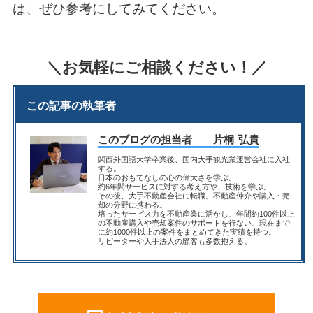
は、ぜひ参考に
してみてください。
＼お気軽にご相談ください！／
この記事の執筆者
このブログの担当者
片桐 弘貴
関西外国語大学卒業後、国内大手観光業運営会社に入社
する。
日本のおもてなしの心の偉大さを学ぶ。
約6年間サービスに対する考え方や、技術を学ぶ。
その後、大手不動産会社に転職。不動産仲介や購入・売
却の分野に携わる。
培ったサービス力を不動産業に活かし、年間約100件以上
の不動産購入や売却案件のサポートを行ない、現在まで
に約1000件以上の案件をまとめてきた実績を持つ。
リピーターや大手法人の顧客も多数抱える。