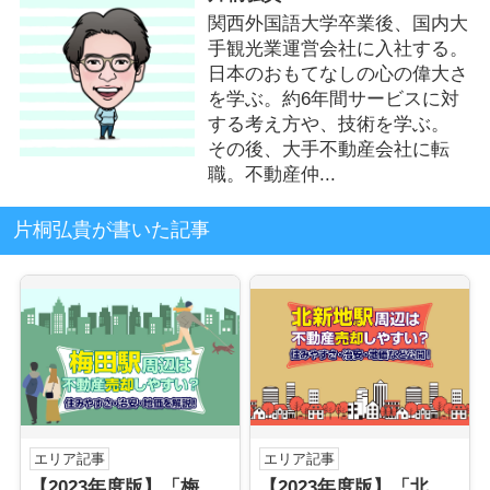
関西外国語大学卒業後、国内大
手観光業運営会社に入社する。
日本のおもてなしの心の偉大さ
を学ぶ。約6年間サービスに対
する考え方や、技術を学ぶ。
その後、大手不動産会社に転
職。不動産仲...
片桐弘貴が書いた記事
エリア記事
エリア記事
【2023年度版】「梅田駅」の不動産売却！治安・地価を解説！
【2023年度版】「北新地駅」の不動産売却！住みやすさや治安・地価など公開！